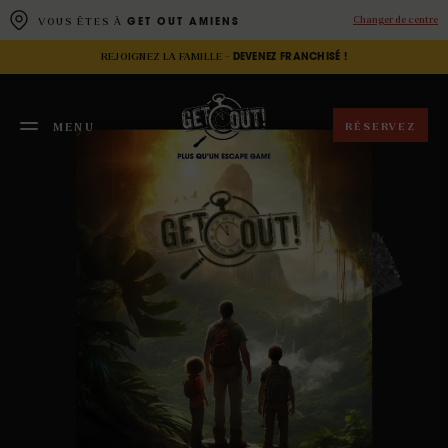
Panneau de gestion des cookies
Changer de centre
VOUS ÊTES À
GET OUT AMIENS
REJOIGNEZ LA FAMILLE -
DEVENEZ FRANCHISÉ !
RÉSERVEZ
MENU
FERMER