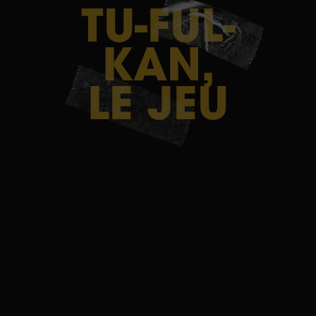
TU-FUL-
ESCAP
KAN,
GAME
LE JEU
AMIEN