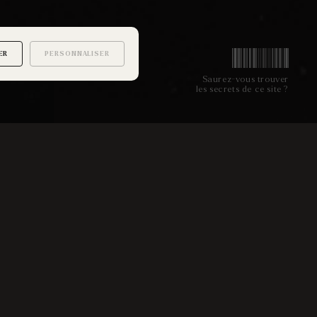
ER
PERSONNALISER
Saurez-vous trouver
les secrets de ce site ?