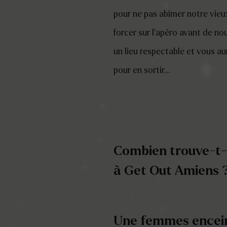
pour ne pas abîmer notre vieu
forcer sur l’apéro avant de no
un lieu respectable et vous a
pour en sortir…
Combien trouve-t-o
à Get Out Amiens 
Get Out Amiens dispose actu
Chacune des salles de jeu pe
Une femmes encein