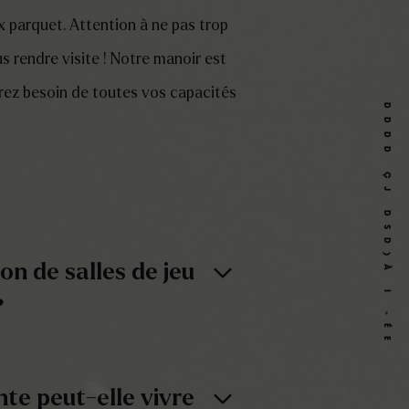
x parquet. Attention à ne pas trop
us rendre visite ! Notre manoir est
urez besoin de toutes vos capacités
DDDD ÇJ DSD)À I »ÉE
n de salles de jeu
?
ellement de 3 énigmes en centre.
ut accueillir une équipe composée
te peut-elle vivre