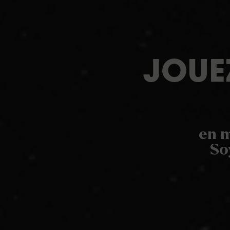
JOUEZ
en m
So