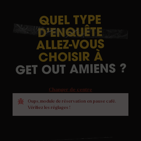
TYPE
QUEL
D’ENQUÊTE
ALLEZ-VOUS
À
CHOISIR
?
AMIENS
OUT
GET
Changer de centre
Oups, module de réservation en pause café.
Vérifiez les réglages !